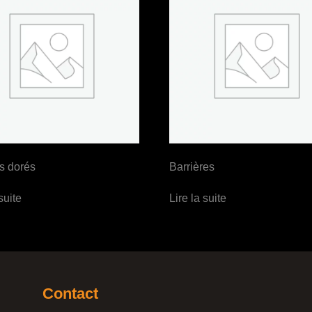
s dorés
Barrières
suite
Lire la suite
Contact