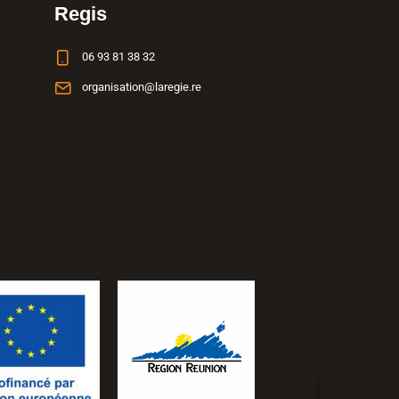
Regis
06 93 81 38 32
organisation@laregie.re