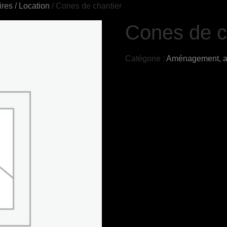
es / Location
/ Cones de chantier
Cones de c
Catégorie :
Aménagement, ag