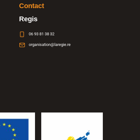
Contact
Regis
06 93 81 38 32
organisation@laregie.re